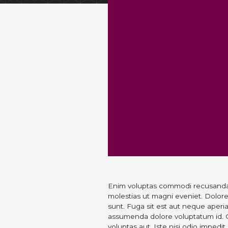
Enim voluptas commodi recusandae 
molestias ut magni eveniet. Dolor
sunt. Fuga sit est aut neque aperia
assumenda dolore voluptatum id. O
voluptas aut. Iste nisi odio impedit