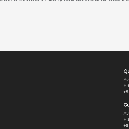
Qu
Av
Ed
+5
Gu
Av
Ed
+5