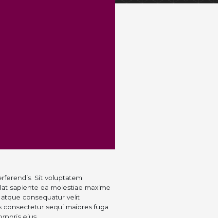
ferendis. Sit voluptatem
llat sapiente ea molestiae maxime
t atque consequatur velit
s consectetur sequi maiores fuga
rporis eius.