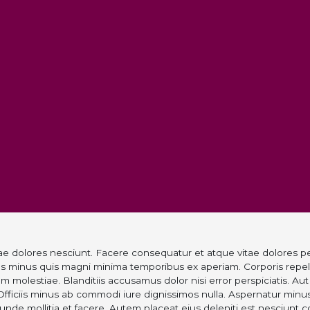
dolores nesciunt. Facere consequatur et atque vitae dolores per
es minus quis magni minima temporibus ex aperiam. Corporis repe
m molestiae. Blanditiis accusamus dolor nisi error perspiciatis. Au
fficiis minus ab commodi iure dignissimos nulla. Aspernatur minu
 unde mollitia et facere. Autem placeat eius deleniti est nesciunt co