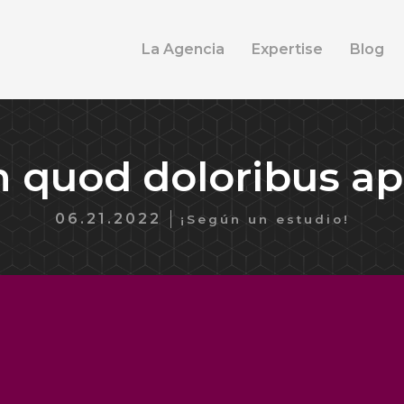
La Agencia
Expertise
Blog
 quod doloribus ap
06.21.2022
¡Según un estudio!